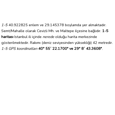
1-5
40.922825 enlem ve 29.145378 boylamda yer almaktadır.
Semt/Mahalle olarak Cevizli Mh. ve Maltepe ilçesine bağlıdır.
1-5
haritası
Istanbul ili içinde
nerede
olduğu harita merkezinde
gösterilmektedir. Rakımı (deniz seviyesinden yüksekliği) 42 metredir.
1-5 GPS koordinatları
40° 55´ 22.1700" ve 29° 8´ 43.3608"
.