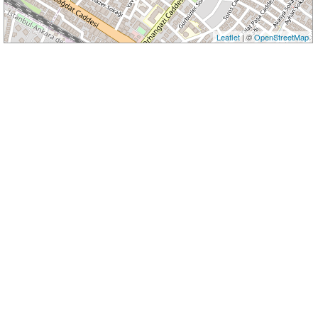
Leaflet
| ©
OpenStreetMap