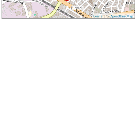
Leaflet
| ©
OpenStreetMap