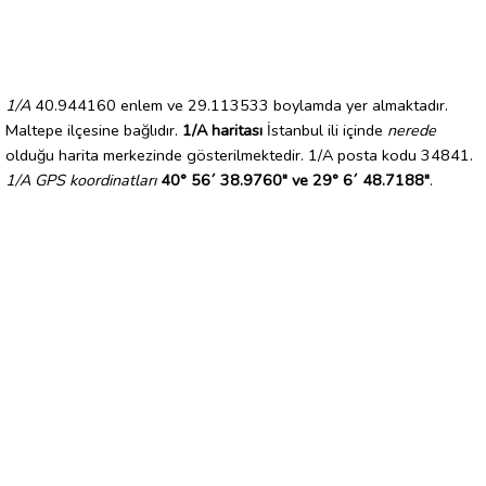
1/A
40.944160 enlem ve 29.113533 boylamda yer almaktadır.
Maltepe ilçesine bağlıdır.
1/A haritası
İstanbul ili içinde
nerede
olduğu harita merkezinde gösterilmektedir. 1/A posta kodu 34841.
1/A GPS koordinatları
40° 56´ 38.9760" ve 29° 6´ 48.7188"
.