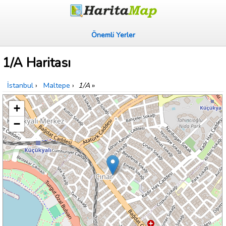
Önemli Yerler
1/A Haritası
İstanbul
›
Maltepe
›
1/A
»
+
−