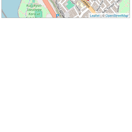
Leaflet
| ©
OpenStreetMap