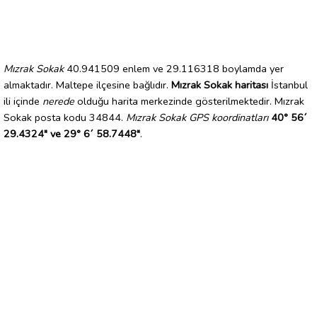
Mızrak Sokak
40.941509 enlem ve 29.116318 boylamda yer
almaktadır. Maltepe ilçesine bağlıdır.
Mızrak Sokak haritası
İstanbul
ili içinde
nerede
olduğu harita merkezinde gösterilmektedir. Mızrak
Sokak posta kodu 34844.
Mızrak Sokak GPS koordinatları
40° 56´
29.4324" ve 29° 6´ 58.7448"
.