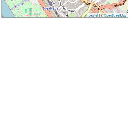
Leaflet
| ©
OpenStreetMap