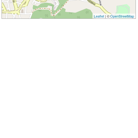
Leaflet
| ©
OpenStreetMap