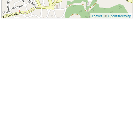
Leaflet
| ©
OpenStreetMap