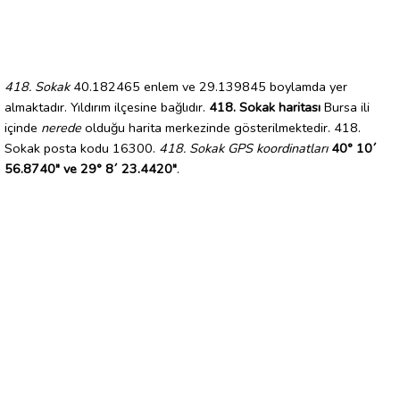
418. Sokak
40.182465 enlem ve 29.139845 boylamda yer
almaktadır. Yıldırım ilçesine bağlıdır.
418. Sokak haritası
Bursa ili
içinde
nerede
olduğu harita merkezinde gösterilmektedir. 418.
Sokak posta kodu 16300.
418. Sokak GPS koordinatları
40° 10´
56.8740" ve 29° 8´ 23.4420"
.