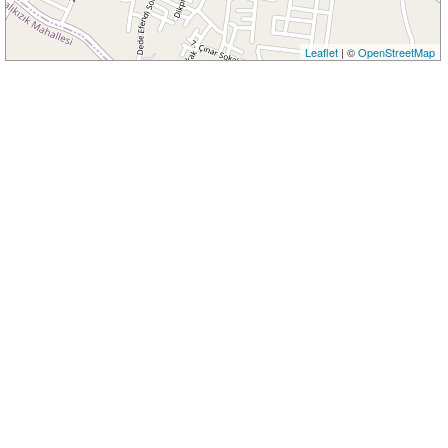
Leaflet
| ©
OpenStreetMap