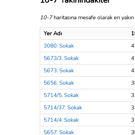
10-7 Yakınındakiler
10-7
haritasına mesafe olarak en yakın 
Yer Adı
1
3080. Sokak
4
5673/3. Sokak
4
5673. Sokak
4
5656. Sokak
3
5714/5. Sokak
3
5714/37. Sokak
3
5714/4. Sokak
3
5657. Sokak
3