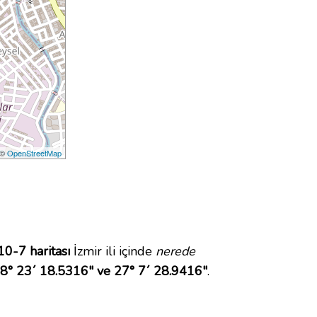
 ©
OpenStreetMap
10-7 haritası
İzmir ili içinde
nerede
8° 23´ 18.5316" ve 27° 7´ 28.9416"
.