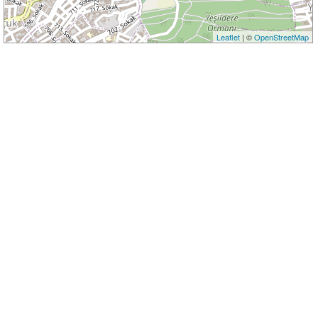
Leaflet
| ©
OpenStreetMap