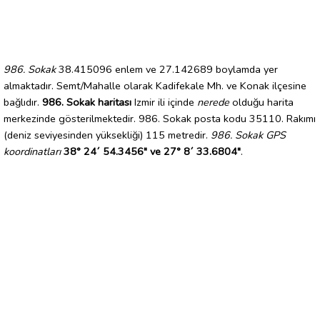
986. Sokak
38.415096 enlem ve 27.142689 boylamda yer
almaktadır. Semt/Mahalle olarak Kadifekale Mh. ve Konak ilçesine
bağlıdır.
986. Sokak haritası
Izmir ili içinde
nerede
olduğu harita
merkezinde gösterilmektedir. 986. Sokak posta kodu 35110. Rakımı
(deniz seviyesinden yüksekliği) 115 metredir.
986. Sokak GPS
koordinatları
38° 24´ 54.3456" ve 27° 8´ 33.6804"
.