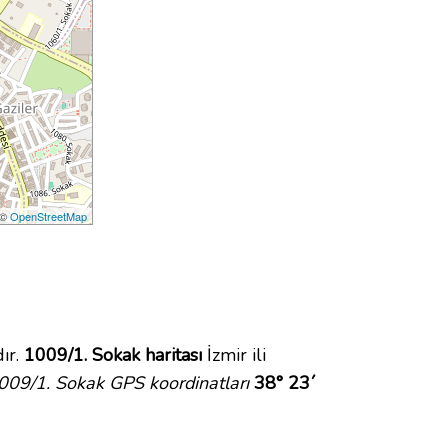
 ©
OpenStreetMap
ır.
1009/1. Sokak haritası
İzmir ili
009/1. Sokak GPS koordinatları
38° 23´