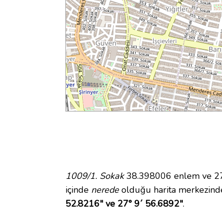
1009/1. Sokak
38.398006 enlem ve 27.
içinde
nerede
olduğu harita merkezind
52.8216" ve 27° 9´ 56.6892"
.