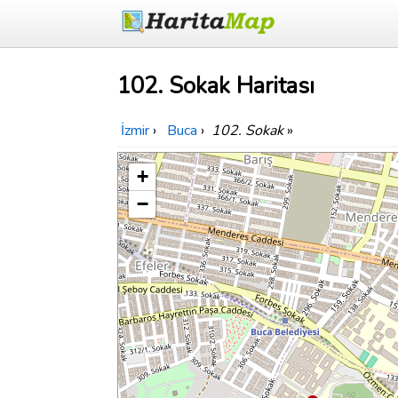
102. Sokak Haritası
İzmir
›
Buca
›
102. Sokak
»
+
−