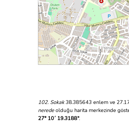
102. Sokak
38.385643 enlem ve 27.172
nerede
olduğu harita merkezinde göste
27° 10´ 19.3188"
.