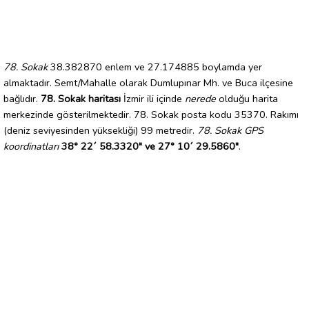
78. Sokak
38.382870 enlem ve 27.174885 boylamda yer
almaktadır. Semt/Mahalle olarak Dumlupınar Mh. ve Buca ilçesine
bağlıdır.
78. Sokak haritası
İzmir ili içinde
nerede
olduğu harita
merkezinde gösterilmektedir. 78. Sokak posta kodu 35370. Rakımı
(deniz seviyesinden yüksekliği) 99 metredir.
78. Sokak GPS
koordinatları
38° 22´ 58.3320" ve 27° 10´ 29.5860"
.