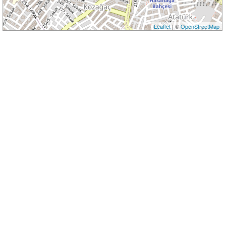
Leaflet
| ©
OpenStreetMap