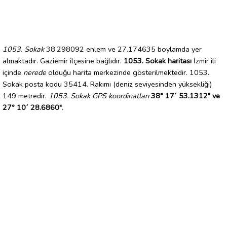
1053. Sokak
38.298092 enlem ve 27.174635 boylamda yer
almaktadır. Gaziemir ilçesine bağlıdır.
1053. Sokak haritası
İzmir ili
içinde
nerede
olduğu harita merkezinde gösterilmektedir. 1053.
Sokak posta kodu 35414. Rakımı (deniz seviyesinden yüksekliği)
149 metredir.
1053. Sokak GPS koordinatları
38° 17´ 53.1312" ve
27° 10´ 28.6860"
.