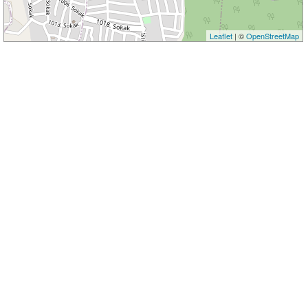
Leaflet
| ©
OpenStreetMap