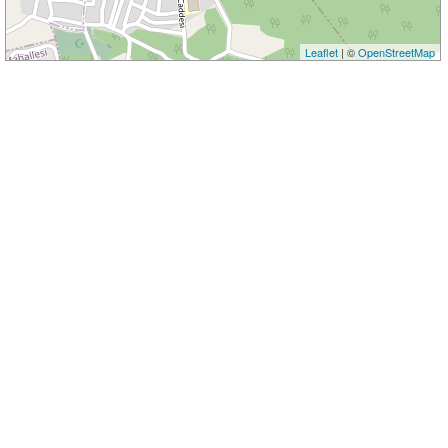
Leaflet
| ©
OpenStreetMap