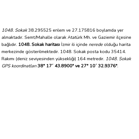
1048. Sokak
38.295525 enlem ve 27.175816 boylamda yer
almaktadır. Semt/Mahalle olarak Atatürk Mh. ve Gaziemir ilçesine
bağlıdır.
1048. Sokak haritası
İzmir ili içinde
nerede
olduğu harita
merkezinde gösterilmektedir. 1048. Sokak posta kodu 35414.
Rakımı (deniz seviyesinden yüksekliği) 164 metredir.
1048. Sokak
GPS koordinatları
38° 17´ 43.8900" ve 27° 10´ 32.9376"
.