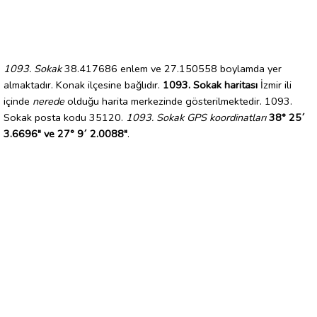
1093. Sokak
38.417686 enlem ve 27.150558 boylamda yer
almaktadır. Konak ilçesine bağlıdır.
1093. Sokak haritası
İzmir ili
içinde
nerede
olduğu harita merkezinde gösterilmektedir. 1093.
Sokak posta kodu 35120.
1093. Sokak GPS koordinatları
38° 25´
3.6696" ve 27° 9´ 2.0088"
.