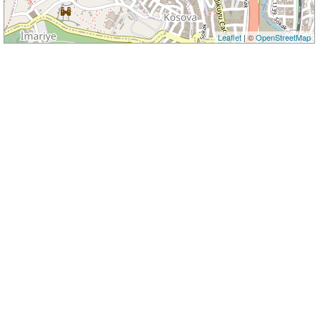
Leaflet
| ©
OpenStreetMap