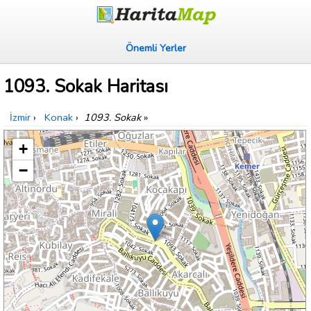
Önemli Yerler
1093. Sokak Haritası
İzmir
›
Konak
›
1093. Sokak
»
+
−