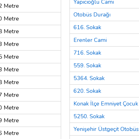
Yapıcıoğlu Cami
2 Metre
Otobüs Durağı
0 Metre
616. Sokak
8 Metre
Erenler Cami
3 Metre
716. Sokak
5 Metre
559. Sokak
3 Metre
5364. Sokak
8 Metre
620. Sokak
7 Metre
Konak İlçe Emniyet Çocuk
0 Metre
5250. Sokak
9 Metre
Yenişehir Üstgeçit Otobüs
6 Metre