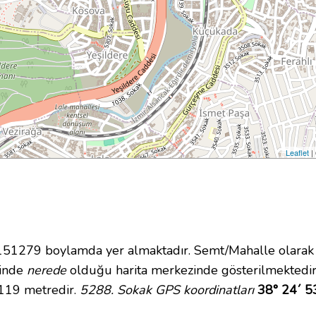
Leaflet
|
1279 boylamda yer almaktadır. Semt/Mahalle olarak B
içinde
nerede
olduğu harita merkezinde gösterilmektedir
 119 metredir.
5288. Sokak GPS koordinatları
38° 24´ 5