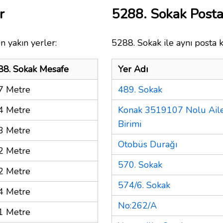
r
5288. Sokak Post
n yakın yerler:
5288. Sokak ile aynı posta 
88. Sokak Mesafe
Yer Adı
7 Metre
489. Sokak
4 Metre
Konak 3519107 Nolu Aile
Birimi
3 Metre
Otobüs Durağı
2 Metre
570. Sokak
2 Metre
574/6. Sokak
4 Metre
No:262/A
1 Metre