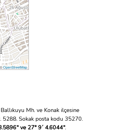
 ©
OpenStreetMap
allıkuyu Mh. ve Konak ilçesine
. 5288. Sokak posta kodu 35270.
3.5896" ve 27° 9´ 4.6044"
.