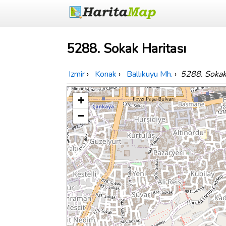
5288. Sokak Haritası
Izmir
›
Konak
›
Ballıkuyu Mh.
›
5288. Soka
+
−