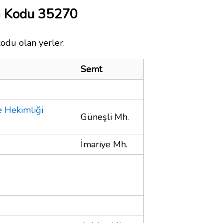
a Kodu 35270
kodu olan yerler:
Semt
 Hekimliği
Güneşli Mh.
İmariye Mh.