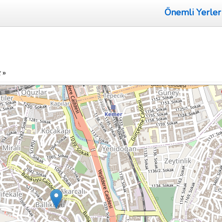
Önemli Yerler
k
»