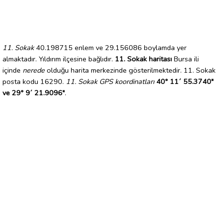
11. Sokak
40.198715 enlem ve 29.156086 boylamda yer
almaktadır. Yıldırım ilçesine bağlıdır.
11. Sokak haritası
Bursa ili
içinde
nerede
olduğu harita merkezinde gösterilmektedir. 11. Sokak
posta kodu 16290.
11. Sokak GPS koordinatları
40° 11´ 55.3740"
ve 29° 9´ 21.9096"
.