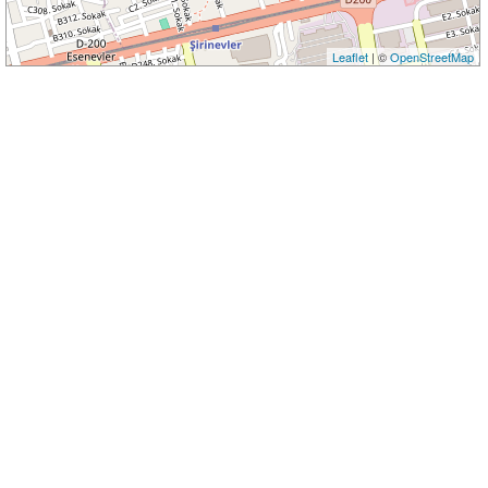
Leaflet
| ©
OpenStreetMap