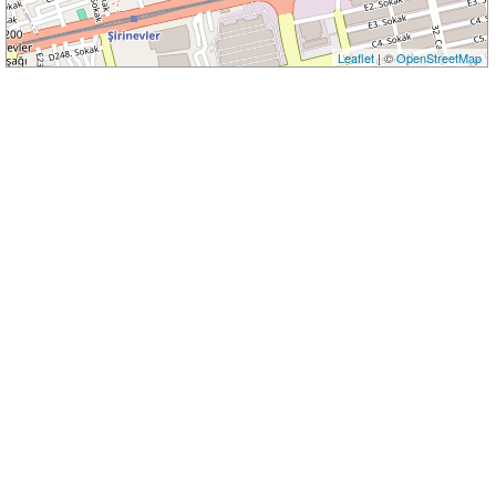
Leaflet
| ©
OpenStreetMap