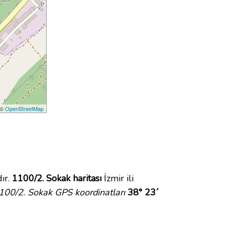
 ©
OpenStreetMap
ır.
1100/2. Sokak haritası
İzmir ili
100/2. Sokak GPS koordinatları
38° 23´