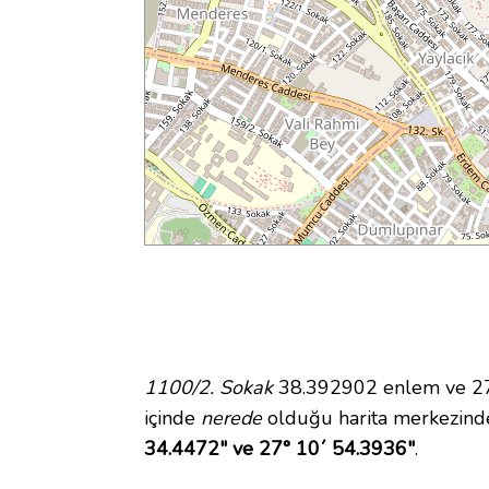
1100/2. Sokak
38.392902 enlem ve 27.
içinde
nerede
olduğu harita merkezind
34.4472" ve 27° 10´ 54.3936"
.