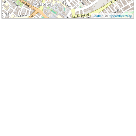
Leaflet
| ©
OpenStreetMap