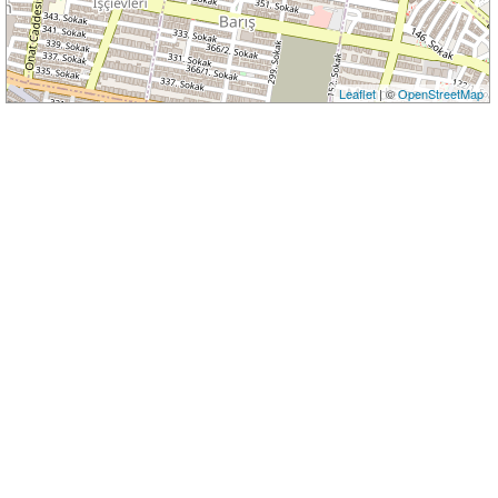
Leaflet
| ©
OpenStreetMap