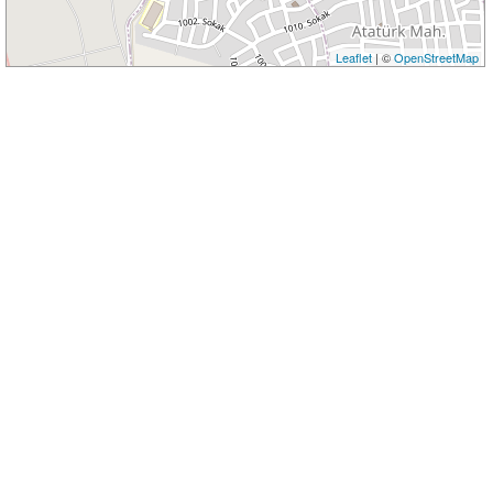
Leaflet
| ©
OpenStreetMap