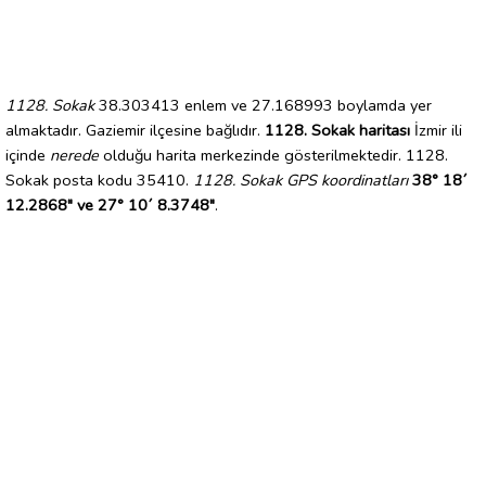
1128. Sokak
38.303413 enlem ve 27.168993 boylamda yer
almaktadır. Gaziemir ilçesine bağlıdır.
1128. Sokak haritası
İzmir ili
içinde
nerede
olduğu harita merkezinde gösterilmektedir. 1128.
Sokak posta kodu 35410.
1128. Sokak GPS koordinatları
38° 18´
12.2868" ve 27° 10´ 8.3748"
.