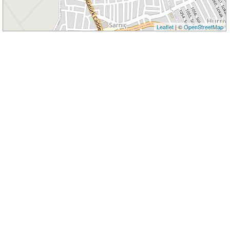
Leaflet
| ©
OpenStreetMap