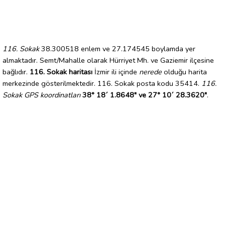
116. Sokak
38.300518 enlem ve 27.174545 boylamda yer
almaktadır. Semt/Mahalle olarak Hürriyet Mh. ve Gaziemir ilçesine
bağlıdır.
116. Sokak haritası
İzmir ili içinde
nerede
olduğu harita
merkezinde gösterilmektedir. 116. Sokak posta kodu 35414.
116.
Sokak GPS koordinatları
38° 18´ 1.8648" ve 27° 10´ 28.3620"
.