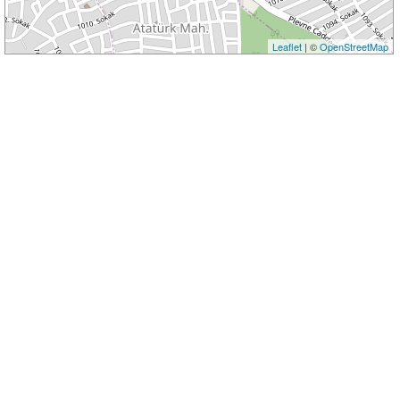
Leaflet
| ©
OpenStreetMap