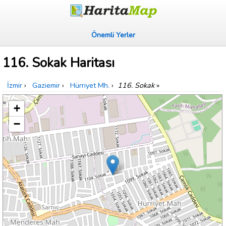
Önemli Yerler
116. Sokak Haritası
İzmir
›
Gaziemir
›
Hürriyet Mh.
›
116. Sokak
»
+
−