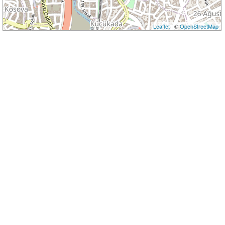
Leaflet
| ©
OpenStreetMap