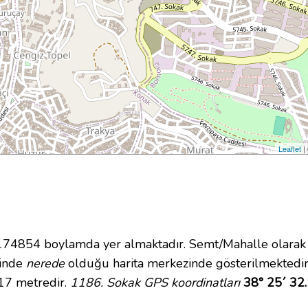
Leaflet
|
4854 boylamda yer almaktadır. Semt/Mahalle olarak C
içinde
nerede
olduğu harita merkezinde gösterilmektedir
 17 metredir.
1186. Sokak GPS koordinatları
38° 25´ 32