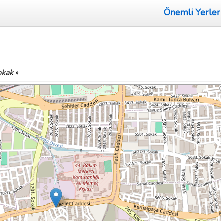
Önemli Yerler
okak
»