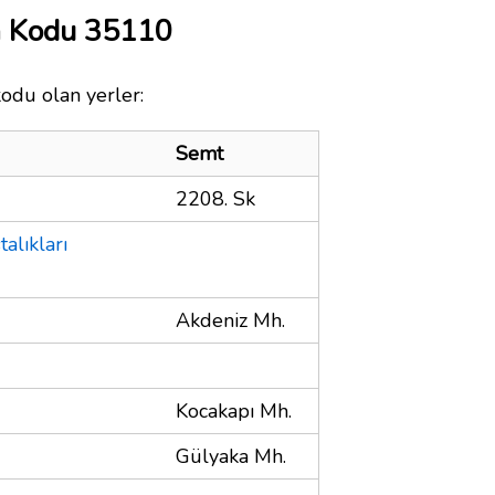
a Kodu 35110
kodu olan yerler:
Semt
2208. Sk
alıkları
Akdeniz Mh.
Kocakapı Mh.
Gülyaka Mh.