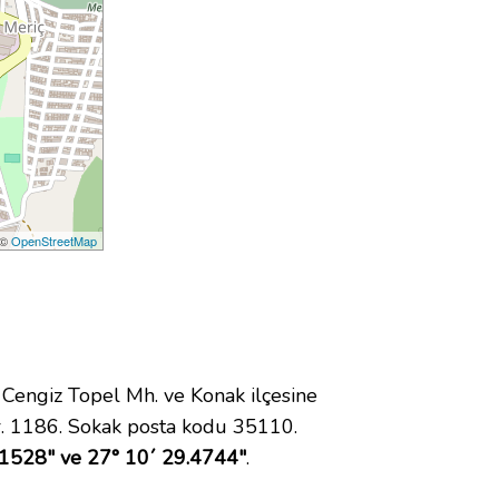
 ©
OpenStreetMap
engiz Topel Mh. ve Konak ilçesine
. 1186. Sokak posta kodu 35110.
.1528" ve 27° 10´ 29.4744"
.