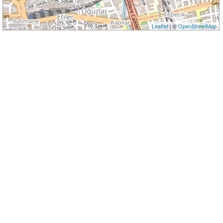
Leaflet
| ©
OpenStreetMap