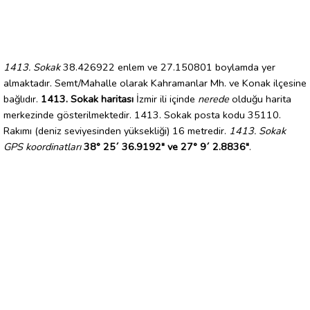
1413. Sokak
38.426922 enlem ve 27.150801 boylamda yer
almaktadır. Semt/Mahalle olarak Kahramanlar Mh. ve Konak ilçesine
bağlıdır.
1413. Sokak haritası
İzmir ili içinde
nerede
olduğu harita
merkezinde gösterilmektedir. 1413. Sokak posta kodu 35110.
Rakımı (deniz seviyesinden yüksekliği) 16 metredir.
1413. Sokak
GPS koordinatları
38° 25´ 36.9192" ve 27° 9´ 2.8836"
.