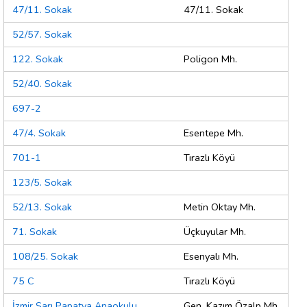
47/11. Sokak
47/11. Sokak
52/57. Sokak
122. Sokak
Poligon Mh.
52/40. Sokak
697-2
47/4. Sokak
Esentepe Mh.
701-1
Tırazlı Köyü
123/5. Sokak
52/13. Sokak
Metin Oktay Mh.
71. Sokak
Üçkuyular Mh.
108/25. Sokak
Esenyalı Mh.
75 C
Tırazlı Köyü
İzmir Sarı Papatya Anaokulu
Gen. Kazım Özalp Mh.