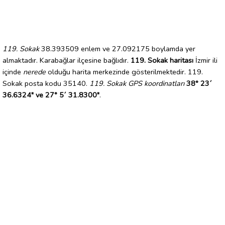
119. Sokak
38.393509 enlem ve 27.092175 boylamda yer
almaktadır. Karabağlar ilçesine bağlıdır.
119. Sokak haritası
İzmir ili
içinde
nerede
olduğu harita merkezinde gösterilmektedir. 119.
Sokak posta kodu 35140.
119. Sokak GPS koordinatları
38° 23´
36.6324" ve 27° 5´ 31.8300"
.