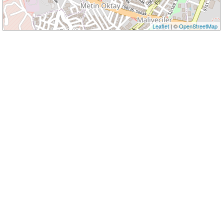
Leaflet
| ©
OpenStreetMap