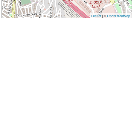
Leaflet
| ©
OpenStreetMap