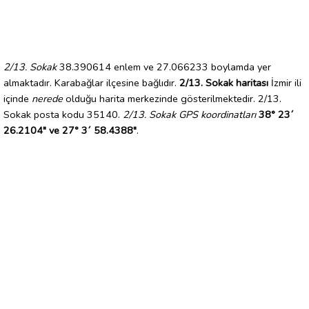
2/13. Sokak
38.390614 enlem ve 27.066233 boylamda yer
almaktadır. Karabağlar ilçesine bağlıdır.
2/13. Sokak haritası
İzmir ili
içinde
nerede
olduğu harita merkezinde gösterilmektedir. 2/13.
Sokak posta kodu 35140.
2/13. Sokak GPS koordinatları
38° 23´
26.2104" ve 27° 3´ 58.4388"
.