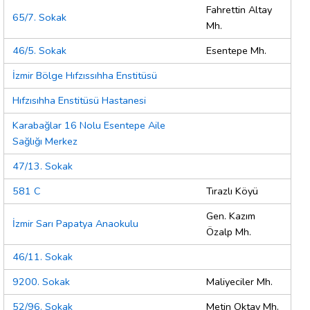
Fahrettin Altay
65/7. Sokak
Mh.
46/5. Sokak
Esentepe Mh.
İzmir Bölge Hıfzıssıhha Enstitüsü
Hıfzısıhha Enstitüsü Hastanesi
Karabağlar 16 Nolu Esentepe Aile
Sağlığı Merkez
47/13. Sokak
581 C
Tırazlı Köyü
Gen. Kazım
İzmir Sarı Papatya Anaokulu
Özalp Mh.
46/11. Sokak
9200. Sokak
Maliyeciler Mh.
52/96. Sokak
Metin Oktay Mh.