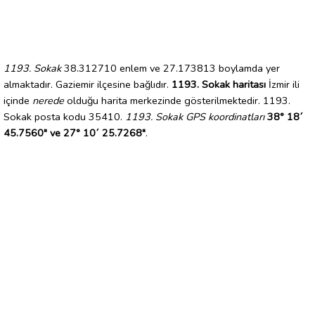
1193. Sokak
38.312710 enlem ve 27.173813 boylamda yer
almaktadır. Gaziemir ilçesine bağlıdır.
1193. Sokak haritası
İzmir ili
içinde
nerede
olduğu harita merkezinde gösterilmektedir. 1193.
Sokak posta kodu 35410.
1193. Sokak GPS koordinatları
38° 18´
45.7560" ve 27° 10´ 25.7268"
.