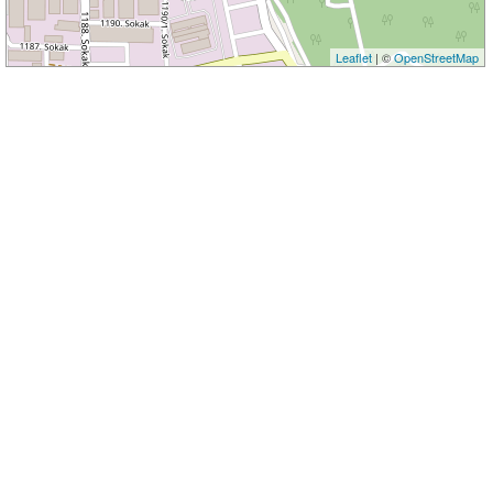
Leaflet
| ©
OpenStreetMap