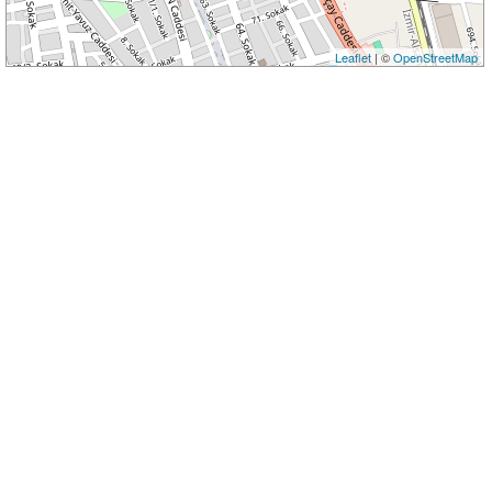
Leaflet
| ©
OpenStreetMap