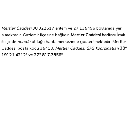
Mertler Caddesi
38.322617 enlem ve 27.135496 boylamda yer
almaktadır. Gaziemir ilçesine bağlıdır.
Mertler Caddesi haritası
İzmir
ili içinde
nerede
olduğu harita merkezinde gösterilmektedir. Mertler
Caddesi posta kodu 35410.
Mertler Caddesi GPS koordinatları
38°
19´ 21.4212" ve 27° 8´ 7.7856"
.