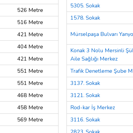
5305. Sokak
526 Metre
1578. Sokak
516 Metre
Mürselpaşa Bulvarı Yany
421 Metre
404 Metre
Konak 3 Nolu Mersinli Şü
421 Metre
Aile Sağlığı Merkez
551 Metre
Trafik Denetleme Şube 
551 Metre
3137. Sokak
468 Metre
3121. Sokak
458 Metre
Rod-kar İş Merkez
569 Metre
3116. Sokak
2823. Sokak