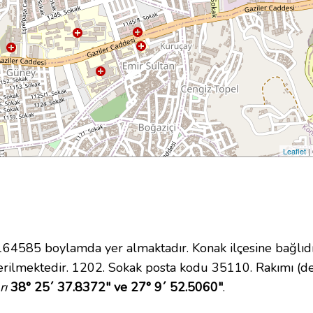
Leaflet
|
4585 boylamda yer almaktadır. Konak ilçesine bağlıdı
rilmektedir. 1202. Sokak posta kodu 35110. Rakımı (den
rı
38° 25´ 37.8372" ve 27° 9´ 52.5060"
.