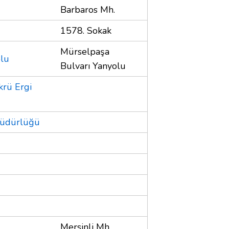
Barbaros Mh.
1578. Sokak
Mürselpaşa
olu
Bulvarı Yanyolu
krü Ergi
Müdürlüğü
Mersinli Mh.