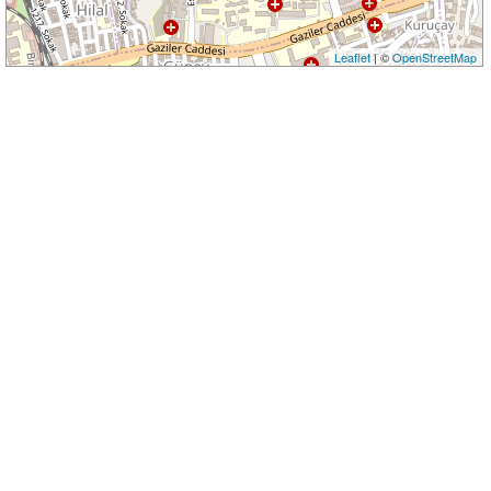
Leaflet
| ©
OpenStreetMap