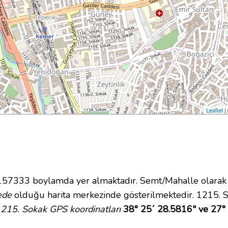
Leaflet
|
7333 boylamda yer almaktadır. Semt/Mahalle olarak Hil
ede
olduğu harita merkezinde gösterilmektedir. 1215. 
215. Sokak GPS koordinatları
38° 25´ 28.5816" ve 27°