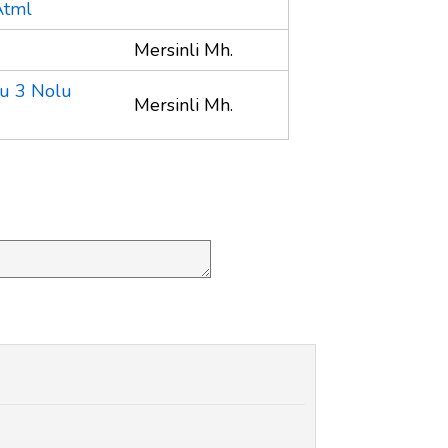
Atml
Mersinli Mh.
u 3 Nolu
Mersinli Mh.