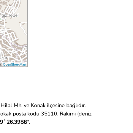
 ©
OpenStreetMap
al Mh. ve Konak ilçesine bağlıdır.
Sokak posta kodu 35110. Rakımı (deniz
 9´ 26.3988"
.