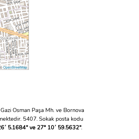
 ©
OpenStreetMap
 Gazi Osman Paşa Mh. ve Bornova
mektedir. 5407. Sokak posta kodu
26´ 5.1684" ve 27° 10´ 59.5632"
.