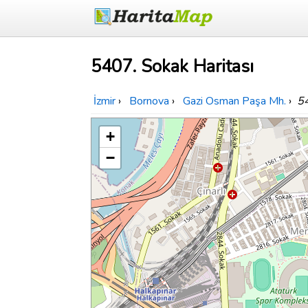
5407. Sokak Haritası
İzmir
›
Bornova
›
Gazi Osman Paşa Mh.
›
5
+
−