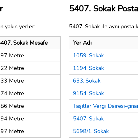
r
5407. Sokak Post
n yakın yerler:
5407. Sokak ile aynı posta 
5407. Sokak Mesafe
Yer Adı
597 Metre
1059. Sokak
422 Metre
1194. Sokak
333 Metre
633. Sokak
574 Metre
9154. Sokak
586 Metre
Taşıtlar Vergi Dairesi-çına
294 Metre
5407. Sokak
297 Metre
5698/1. Sokak