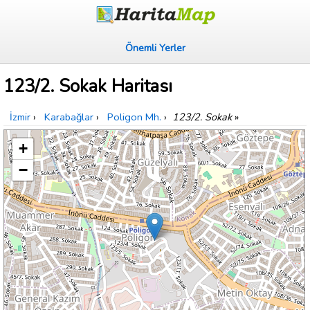
Önemli Yerler
123/2. Sokak Haritası
İzmir
›
Karabağlar
›
Poligon Mh.
›
123/2. Sokak
»
+
−