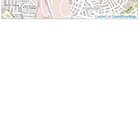
Leaflet
| ©
OpenStreetMap