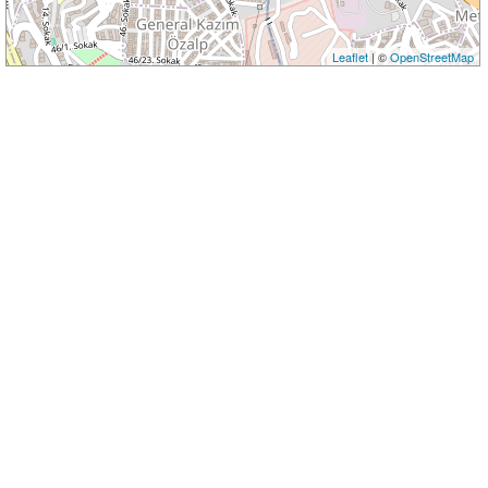
Leaflet
| ©
OpenStreetMap