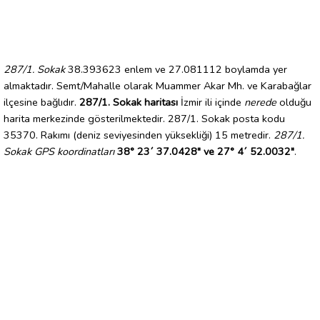
287/1. Sokak
38.393623 enlem ve 27.081112 boylamda yer
almaktadır. Semt/Mahalle olarak Muammer Akar Mh. ve Karabağlar
ilçesine bağlıdır.
287/1. Sokak haritası
İzmir ili içinde
nerede
olduğu
harita merkezinde gösterilmektedir. 287/1. Sokak posta kodu
35370. Rakımı (deniz seviyesinden yüksekliği) 15 metredir.
287/1.
Sokak GPS koordinatları
38° 23´ 37.0428" ve 27° 4´ 52.0032"
.