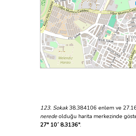
123. Sokak
38.384106 enlem ve 27.168
nerede
olduğu harita merkezinde göste
27° 10´ 8.3136"
.