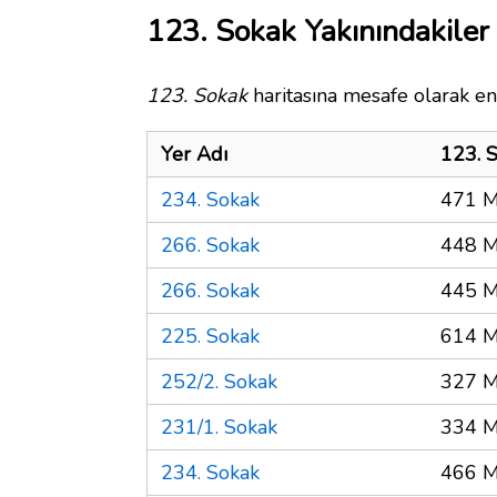
123. Sokak Yakınındakiler
123. Sokak
haritasına mesafe olarak en 
Yer Adı
123. 
234. Sokak
471 M
266. Sokak
448 M
266. Sokak
445 M
225. Sokak
614 M
252/2. Sokak
327 M
231/1. Sokak
334 M
234. Sokak
466 M