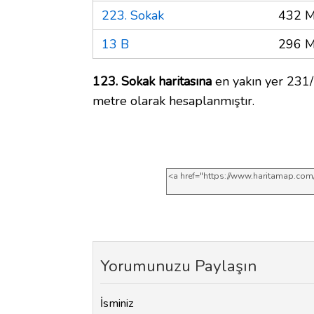
223. Sokak
432 M
13 B
296 M
123. Sokak haritasına
en yakın yer 231/
metre olarak hesaplanmıştır.
Yorumunuzu Paylaşın
İsminiz