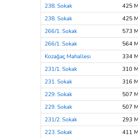
238. Sokak
425 M
238. Sokak
425 M
266/1. Sokak
573 M
266/1. Sokak
564 M
Kozağaç Mahallesi
334 M
231/1. Sokak
310 M
231. Sokak
316 M
229. Sokak
507 M
229. Sokak
507 M
231/2. Sokak
293 M
223. Sokak
411 M