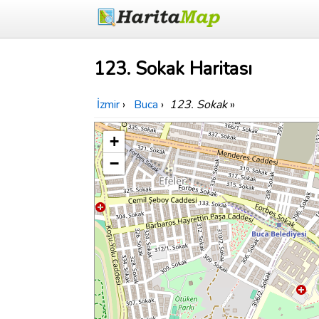
123. Sokak Haritası
İzmir
›
Buca
›
123. Sokak
»
+
−