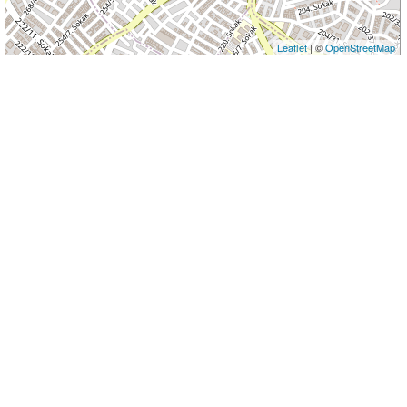
Leaflet
| ©
OpenStreetMap