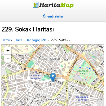
Önemli Yerler
229. Sokak Haritası
Izmir
›
Buca
›
Kozağaç Mh.
›
229. Sokak
»
+
−