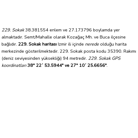
229. Sokak
38.381554 enlem ve 27.173796 boylamda yer
almaktadır. Semt/Mahalle olarak Kozağaç Mh. ve Buca ilçesine
bağlıdır.
229. Sokak haritası
Izmir ili içinde
nerede
olduğu harita
merkezinde gösterilmektedir. 229. Sokak posta kodu 35390. Rakımı
(deniz seviyesinden yüksekliği) 94 metredir.
229. Sokak GPS
koordinatları
38° 22´ 53.5944" ve 27° 10´ 25.6656"
.