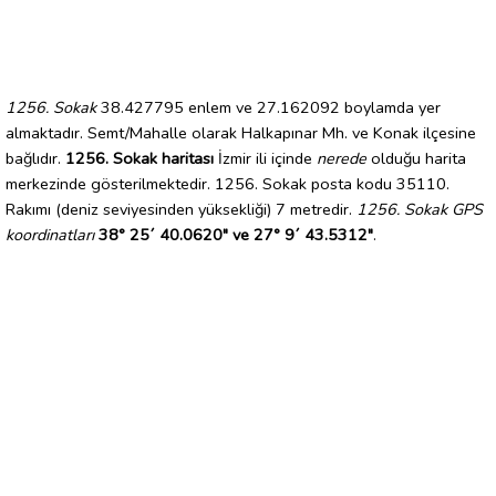
1256. Sokak
38.427795 enlem ve 27.162092 boylamda yer
almaktadır. Semt/Mahalle olarak Halkapınar Mh. ve Konak ilçesine
bağlıdır.
1256. Sokak haritası
İzmir ili içinde
nerede
olduğu harita
merkezinde gösterilmektedir. 1256. Sokak posta kodu 35110.
Rakımı (deniz seviyesinden yüksekliği) 7 metredir.
1256. Sokak GPS
koordinatları
38° 25´ 40.0620" ve 27° 9´ 43.5312"
.