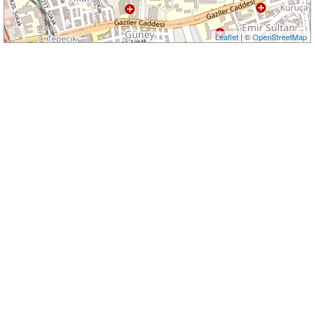
Leaflet
| ©
OpenStreetMap