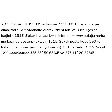
1315. Sokak
38.399899 enlem ve 27.188951 boylamda yer
almaktadır. Semt/Mahalle olarak İzkent Mh. ve Buca ilçesine
bağlıdır.
1315. Sokak haritası
İzmir ili içinde
nerede
olduğu harita
merkezinde gösterilmektedir. 1315. Sokak posta kodu 35370.
Rakımı (deniz seviyesinden yüksekliği) 238 metredir.
1315. Sokak
GPS koordinatları
38° 23´ 59.6364" ve 27° 11´ 20.2236"
.