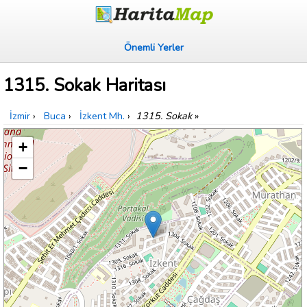
Önemli Yerler
1315. Sokak Haritası
İzmir
›
Buca
›
İzkent Mh.
›
1315. Sokak
»
+
−