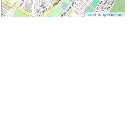
Leaflet
| ©
OpenStreetMap