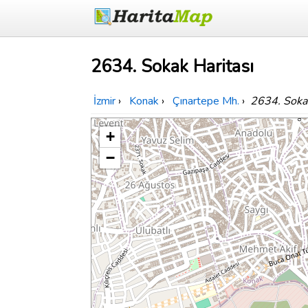
2634. Sokak Haritası
İzmir
›
Konak
›
Çınartepe Mh.
›
2634. Soka
+
−