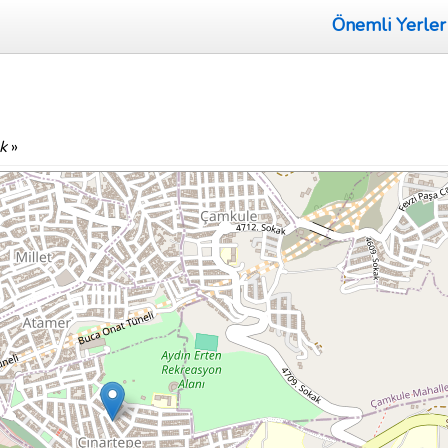
Önemli Yerler
k
»