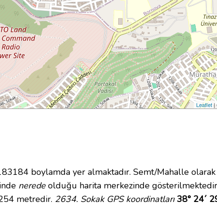
Leaflet
|
3184 boylamda yer almaktadır. Semt/Mahalle olarak Ç
içinde
nerede
olduğu harita merkezinde gösterilmektedir
 254 metredir.
2634. Sokak GPS koordinatları
38° 24´ 2