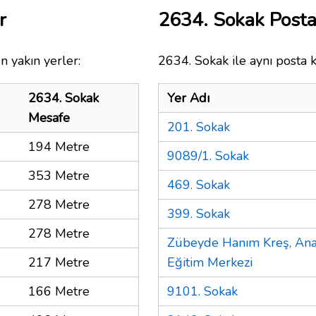
r
2634. Sokak Post
n yakın yerler:
2634. Sokak ile aynı posta 
2634. Sokak
Yer Adı
Mesafe
201. Sokak
194 Metre
9089/1. Sokak
353 Metre
469. Sokak
278 Metre
399. Sokak
278 Metre
Zübeyde Hanım Kreş, Ana
217 Metre
Eğitim Merkezi
166 Metre
9101. Sokak