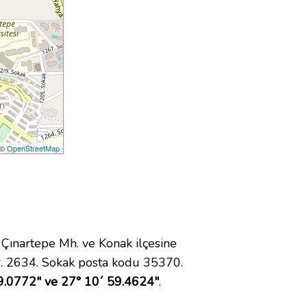
 ©
OpenStreetMap
ınartepe Mh. ve Konak ilçesine
. 2634. Sokak posta kodu 35370.
9.0772" ve 27° 10´ 59.4624"
.