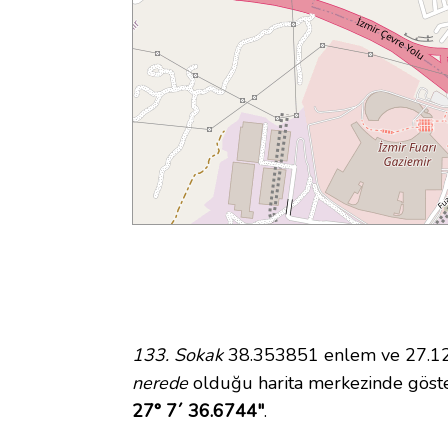
133. Sokak
38.353851 enlem ve 27.126
nerede
olduğu harita merkezinde göste
27° 7´ 36.6744"
.