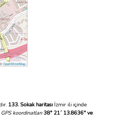
 ©
OpenStreetMap
dır.
133. Sokak haritası
İzmir ili içinde
GPS koordinatları
38° 21´ 13.8636" ve