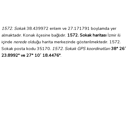
1572. Sokak
38.439972 enlem ve 27.171791 boylamda yer
almaktadır. Konak ilçesine bağlıdır.
1572. Sokak haritası
İzmir ili
içinde
nerede
olduğu harita merkezinde gösterilmektedir. 1572.
Sokak posta kodu 35170.
1572. Sokak GPS koordinatları
38° 26´
23.8992" ve 27° 10´ 18.4476"
.