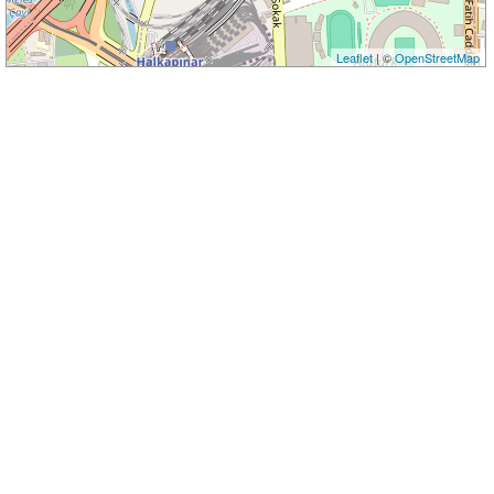
Leaflet
| ©
OpenStreetMap