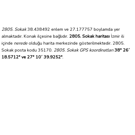
2805. Sokak
38.438492 enlem ve 27.177757 boylamda yer
almaktadır. Konak ilçesine bağlıdır.
2805. Sokak haritası
İzmir ili
içinde
nerede
olduğu harita merkezinde gösterilmektedir. 2805.
Sokak posta kodu 35170.
2805. Sokak GPS koordinatları
38° 26´
18.5712" ve 27° 10´ 39.9252"
.