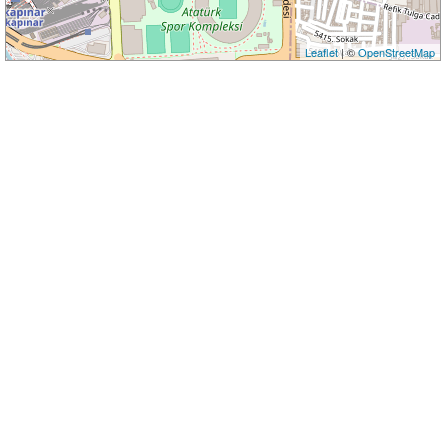
Leaflet
| ©
OpenStreetMap