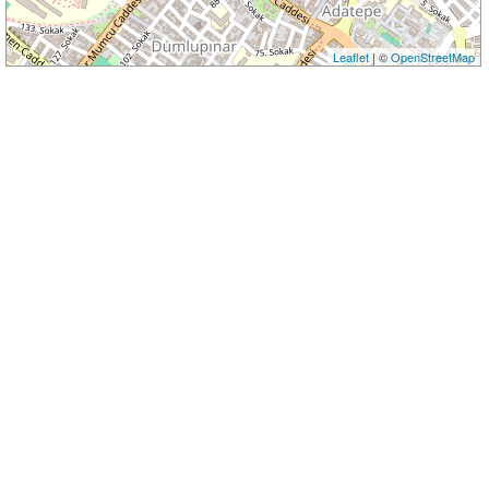
Leaflet
| ©
OpenStreetMap