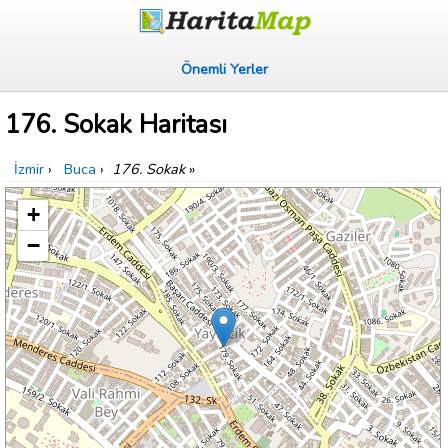
Önemli Yerler
176. Sokak Haritası
İzmir
›
Buca
›
176. Sokak
»
+
−