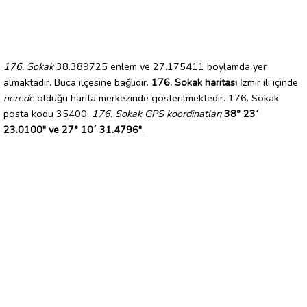
176. Sokak
38.389725 enlem ve 27.175411 boylamda yer
almaktadır. Buca ilçesine bağlıdır.
176. Sokak haritası
İzmir ili içinde
nerede
olduğu harita merkezinde gösterilmektedir. 176. Sokak
posta kodu 35400.
176. Sokak GPS koordinatları
38° 23´
23.0100" ve 27° 10´ 31.4796"
.