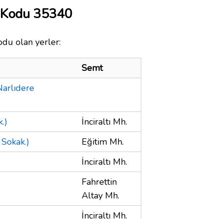
a Kodu 35340
odu olan yerler:
Semt
Narlıdere
.)
İnciraltı Mh.
 Sokak.)
Eğitim Mh.
İnciraltı Mh.
Fahrettin
Altay Mh.
İnciraltı Mh.