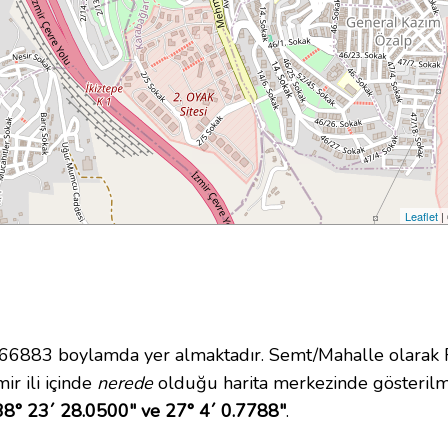
Leaflet
|
883 boylamda yer almaktadır. Semt/Mahalle olarak Fa
ir ili içinde
nerede
olduğu harita merkezinde gösterilm
38° 23´ 28.0500" ve 27° 4´ 0.7788"
.