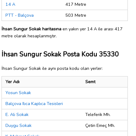
14 A
417 Metre
PTT - Balçova
503 Metre
İhsan Sungur Sokak haritasına
en yakın yer 14 A ile arası 417
metre olarak hesaplanmıştır.
İhsan Sungur Sokak Posta Kodu 35330
İhsan Sungur Sokak ile aynı posta kodu olan yerler:
Yer Adı
Semt
Yosun Sokak
Balçova Ilıca Kaplıca Tesisleri
E. Ali Sokak
Teleferik Mh.
Duygu Sokak
Çetin Emeç Mh.