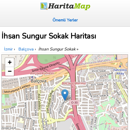
Önemli Yerler
İhsan Sungur Sokak Haritası
İzmir
›
Balçova
›
İhsan Sungur Sokak
»
+
−