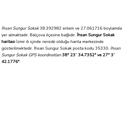
İhsan Sungur Sokak
38.392982 enlem ve 27.061716 boylamda
yer almaktadır. Balçova ilçesine bağlıdır.
İhsan Sungur Sokak
haritası
İzmir ili içinde
nerede
olduğu harita merkezinde
gösterilmektedir. İhsan Sungur Sokak posta kodu 35330.
İhsan
Sungur Sokak GPS koordinatları
38° 23´ 34.7352" ve 27° 3´
42.1776"
.