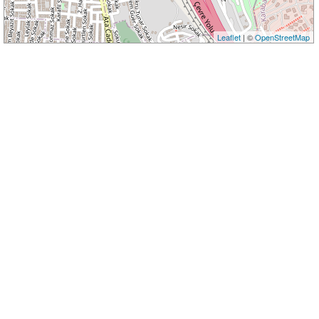
Leaflet
| ©
OpenStreetMap