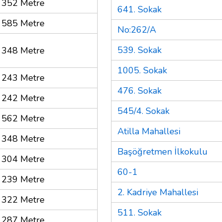
352 Metre
641. Sokak
585 Metre
No:262/A
539. Sokak
348 Metre
1005. Sokak
243 Metre
476. Sokak
242 Metre
545/4. Sokak
562 Metre
Atilla Mahallesi
348 Metre
Başöğretmen İlkokulu
304 Metre
60-1
239 Metre
2. Kadriye Mahallesi
322 Metre
511. Sokak
287 Metre