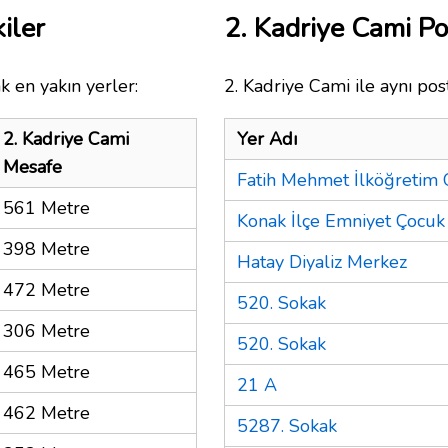
iler
2. Kadriye Cami P
k en yakın yerler:
2. Kadriye Cami ile aynı pos
2. Kadriye Cami
Yer Adı
Mesafe
Fatih Mehmet İlköğretim
561 Metre
Konak İlçe Emniyet Çocuk
398 Metre
Hatay Diyaliz Merkez
472 Metre
520. Sokak
306 Metre
520. Sokak
465 Metre
21 A
462 Metre
5287. Sokak