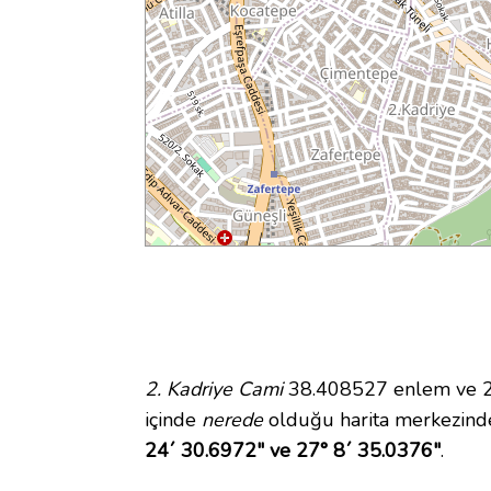
2. Kadriye Cami
38.408527 enlem ve 27
içinde
nerede
olduğu harita merkezinde
24´ 30.6972" ve 27° 8´ 35.0376"
.