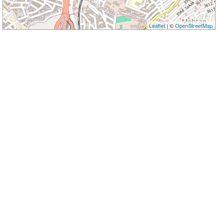
Leaflet
| ©
OpenStreetMap